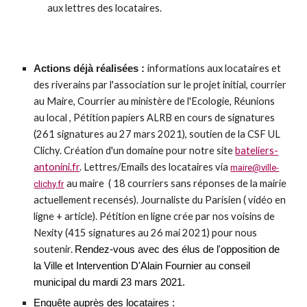
aux lettres des locataires.
i
nformations aux locataires et
Actions
déjà réalisées :
des riverains par l'association sur le projet initial, courrier
au Maire, Courrier au ministère de l'Ecologie, Réunions
au local , Pétition papiers ALRB en cours de signatures
(261 signatures au 27 mars 2021), soutien de la CSF UL
Clichy. Création d'un domaine pour notre site
bateliers-
antonini.fr
. L
ettres/Emails des locataires via
maire@ville-
au maire ( 18 courriers sans réponses de la mairie
clichy.fr
actuellement recensés). Journaliste du Parisien ( vidéo en
ligne + article). Pétition en ligne crée par nos voisins de
Nexity (415 signatures au 26 mai 2021) pour nous
soutenir.
R
endez-vous avec des élus de l'opposition de
la Ville
et
In
t
ervention D'Alain Fournier au conseil
munici
pal du mardi 23 mars 2021.
Enquête auprès des locataires :