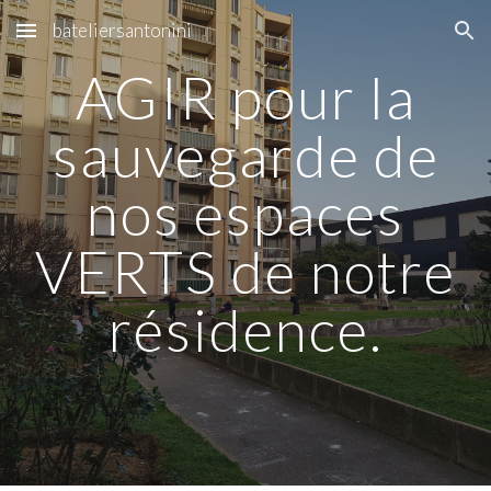
bateliersantonini
Skip to main content
Skip to navigation
AGIR pour la
sauvegarde de
nos espaces
VERTS de notre
résidence.