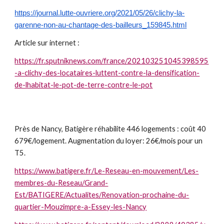
https://journal.lutte-ouvriere.org/2021/05/26/clichy-la-
garenne-non-au-chantage-des-bailleurs_159845.html
Article sur internet :
https://fr.sputniknews.com/france/202103251045398595
-a-clichy-des-locataires-luttent-contre-la-densification-
de-lhabitat-le-pot-de-terre-contre-le-pot
Près de Nancy, Batigère réhabilite 446 logements : coût 40
679€/logement. Augmentation du loyer: 26€/mois pour un
T5.
https://www.batigere.fr/Le-Reseau-en-mouvement/Les-
membres-du-Reseau/Grand-
Est/BATIGERE/Actualites/Renovation-prochaine-du-
quartier-Mouzimpre-a-Essey-les-Nancy