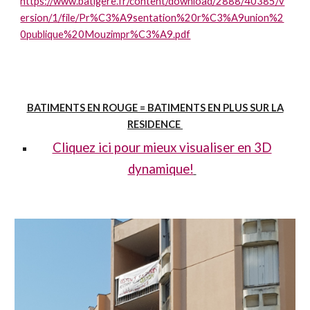
https://www.batigere.fr/content/download/2888/40385/v
ersion/1/file/Pr%C3%A9sentation%20r%C3%A9union%2
0publique%20Mouzimpr%C3%A9.pdf
BATIMENTS EN ROUGE = BATIMENTS EN PLUS SUR LA
RESIDENCE
Cliquez ici pour mieux visualiser en 3D
dynamique!