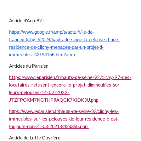
Article d'Actu92 :
https://www.google.fr/amp/s/actu.fr/ile-de-
france/clichy_92024/hauts-de-seine-la-pelouse-d-une-
residence-de-clichy-menacee-par-un-projet-d-
immeubles_42194156.html/amp
Articles du Parisien :
https://www.leparisien.fr/hauts-de-seine-92/clichy-97-des-
locataires-refusent-encore-le-projet-dimmeubles-sur-
leurs-pelouses-14-02-2022-
JTZFPOXM7NGTHPRAQGK7XIDK3U.php
https://www.leparisien.fr/hauts-de-seine-92/clichy-les-
immeubles-sur-les-pelouses-de-leur-residence-c-est-
toujours-non-21-03-2021-8429356.php
Article de Lutte Ouvrière :