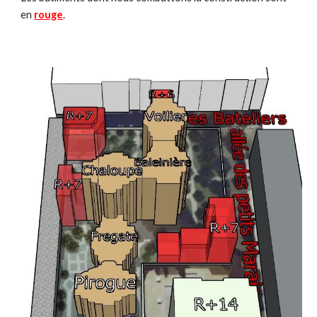
en
rouge
.