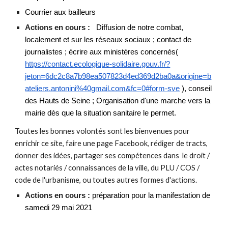
Courrier aux bailleurs
Actions
en cours
:
D
iffusion de notre combat,
localement et sur les réseaux sociaux
; contact de
journalistes ; écrire
aux ministères concernés(
https://contact.ecologique-solidaire.gouv.fr/?
jeton=6dc2c8a7b98ea507823d4ed369d2ba0a&origine=b
ateliers.antonini%40gmail.com&fc=0#form-sve
)
, conseil
des Hauts de Seine ; Organisation d'une marche vers la
mairie dès que la situation sanitaire le permet.
Toutes les bonnes volontés sont les bienvenues pour
enrichir ce site, faire une page Facebook, rédiger de tracts,
donner des idées, partager ses compétences dans le droit /
actes notariés / connaissances de la ville, du PLU / COS /
code de l'urbanisme, ou toutes autres formes d'actions.
Actions
en cours
:
préparation
pour la manifestation de
samedi 29 mai 2021